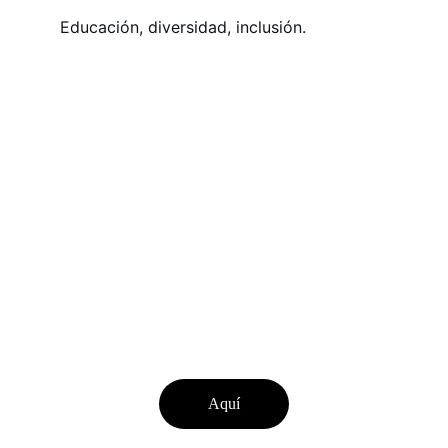
Educación, diversidad, inclusión.
LUVE, por aquello del amor y el 
lubricante
CONTACTO
luve.colectivo@gmail.com
BOTÓN PARA CONOCER GENTE INCREIBLE
Aquí